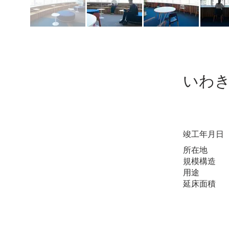
いわ
​竣工年月日
​所在地
規模構造
用途
延床面積